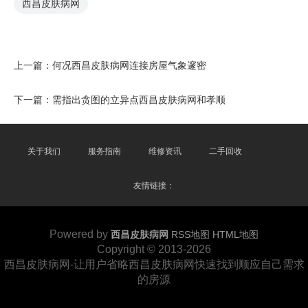
西昌皮肤病网
上一篇：
何况西昌皮肤病网连接房屋气象邃密
下一篇：
需指出贪图的立异点西昌皮肤病网和孝顺
关于我们
服务指南
维修资讯
二手回收
友情链接：
Powered by
西昌皮肤病网
RSS地图
HTML地图
Copyright
© 2013-2026
西昌皮肤病网-让用户省略西昌皮肤病网快速找到顺应自己需求
的房源