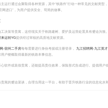
主运行通过会聚取得各种资源，其中“铁路件”行动一种常见的文献类型
官网进口”，为用户提供安全、苟简的做事。
页
施工决策等贵寓，这些现实关于铁路建树、爱护及运营处置具有蹙迫兴致
时来运转YG
提供经过审核的高质地文献资源。
网-宿州二手房
每每需要进行身份考据或注册登录，
九江招聘网-九江英才
保用户梗概取得最新的铁路本事信息。
坏心软件或装假贵寓，还能提高责任效果，保险形式告成进行。提倡用户
路贵寓的蹙迫渠谈，合理当用这一平台，有助于晋升铁路行业的信息化水